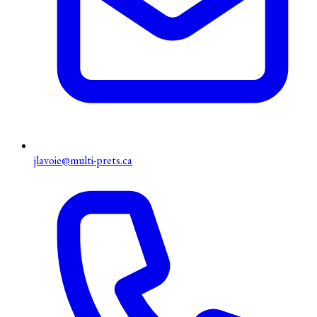
jlavoie@multi-prets.ca