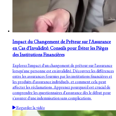
Impact du Changement de Prêteur sur l'Assurance
en Cas d'Invalidité: Conseils pour Éviter les Pièges
des Institutions Financières
Explorez l'impact d'un changement de prêteur sur l'assurance
lorsqu'une personne est en invalidité. Découvrez les différences
entre les assurances fournies par les institutions financières et
les produits d'assurance individuels, et comment cela peut
affecter les réclamations. Apprenez pourquoi il est crucial de
comprendre les questionnaires d'assurance dès le début pour
s'assurer d'une indemnisation sans complications.
Regarder la vidéo