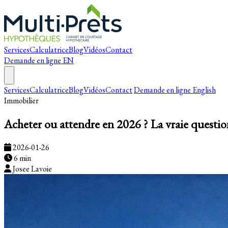
Services
Calculatrice
Blog
Vidéos
Contact
Demande en ligne
EN
Services
Calculatrice
Blog
Vidéos
Contact
Demande en ligne
English
Immobilier
Acheter ou attendre en 2026 ? La vraie question 
2026-01-26
6 min
Josee Lavoie