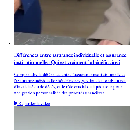
Différences entre assurance individuelle et assurance
institutionnelle : Qui est vraiment le bénéficiaire ?
Comprendre la différence entre l'assurance institutionnelle et
l'assurance individuelle : bénéficiaires, gestion des fonds en cas
d'invalidité ou de décès, et le rôle crucial du liquidateur pour
une gestion personnalisée des priorités financières.
Regarder la vidéo