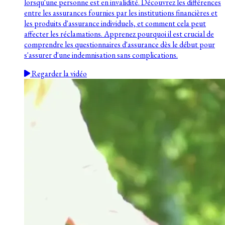
lorsqu'une personne est en invalidité. Découvrez les différences
entre les assurances fournies par les institutions financières et
les produits d'assurance individuels, et comment cela peut
affecter les réclamations. Apprenez pourquoi il est crucial de
comprendre les questionnaires d'assurance dès le début pour
s'assurer d'une indemnisation sans complications.
Regarder la vidéo