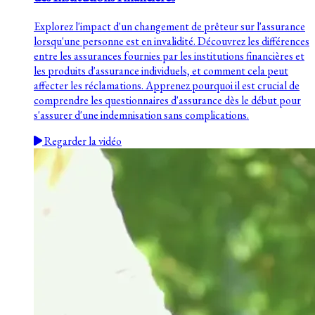
Explorez l'impact d'un changement de prêteur sur l'assurance
lorsqu'une personne est en invalidité. Découvrez les différences
entre les assurances fournies par les institutions financières et
les produits d'assurance individuels, et comment cela peut
affecter les réclamations. Apprenez pourquoi il est crucial de
comprendre les questionnaires d'assurance dès le début pour
s'assurer d'une indemnisation sans complications.
Regarder la vidéo