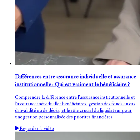
Différences entre assurance individuelle et assurance
institutionnelle : Qui est vraiment le bénéficiaire ?
Comprendre la différence entre l'assurance institutionnelle et
l'assurance individuelle : bénéficiaires, gestion des fonds en cas
d'invalidité ou de décès, et le rôle crucial du liquidateur pour
une gestion personnalisée des priorités financières.
Regarder la vidéo