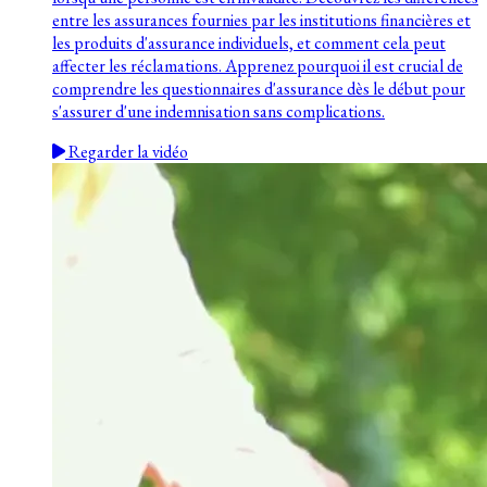
entre les assurances fournies par les institutions financières et
les produits d'assurance individuels, et comment cela peut
affecter les réclamations. Apprenez pourquoi il est crucial de
comprendre les questionnaires d'assurance dès le début pour
s'assurer d'une indemnisation sans complications.
Regarder la vidéo