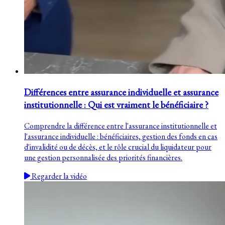
Différences entre assurance individuelle et assurance
institutionnelle : Qui est vraiment le bénéficiaire ?
Comprendre la différence entre l'assurance institutionnelle et
l'assurance individuelle : bénéficiaires, gestion des fonds en cas
d'invalidité ou de décès, et le rôle crucial du liquidateur pour
une gestion personnalisée des priorités financières.
Regarder la vidéo