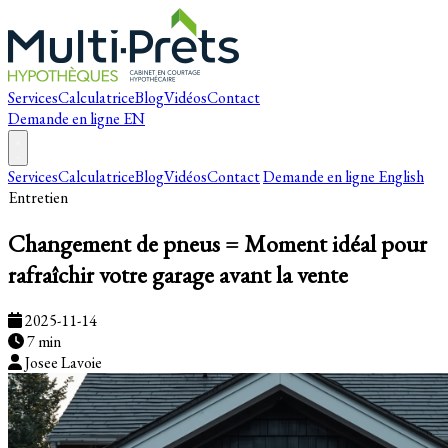
Services
Calculatrice
Blog
Vidéos
Contact
Demande en ligne
EN
Services
Calculatrice
Blog
Vidéos
Contact
Demande en ligne
English
Entretien
Changement de pneus = Moment idéal pour
rafraîchir votre garage avant la vente
2025-11-14
7 min
Josee Lavoie