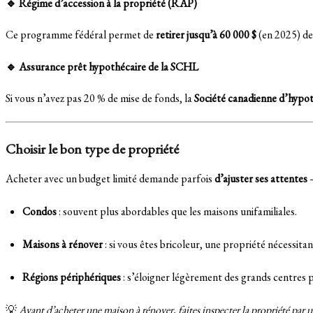
🔹 Régime d’accession à la propriété (RAP)
Ce programme fédéral permet de
retirer jusqu’à 60 000 $
(en 2025) d
🔹 Assurance prêt hypothécaire de la SCHL
Si vous n’avez pas 20 % de mise de fonds, la
Société canadienne d’hypo
Choisir le bon type de propriété
Acheter avec un budget limité demande parfois
d’ajuster ses attentes
—
Condos
: souvent plus abordables que les maisons unifamiliales.
Maisons à rénover
: si vous êtes bricoleur, une propriété nécessita
Régions périphériques
: s’éloigner légèrement des grands centres pe
💡
Avant d’acheter une maison à rénover, faites inspecter la propriété par 