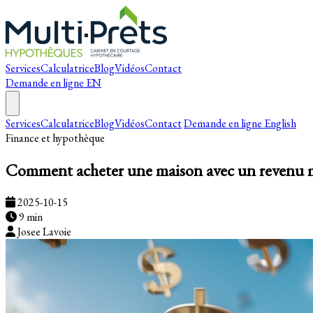
Services
Calculatrice
Blog
Vidéos
Contact
Demande en ligne
EN
Services
Calculatrice
Blog
Vidéos
Contact
Demande en ligne
English
Finance et hypothèque
Comment acheter une maison avec un revenu 
2025-10-15
9 min
Josee Lavoie