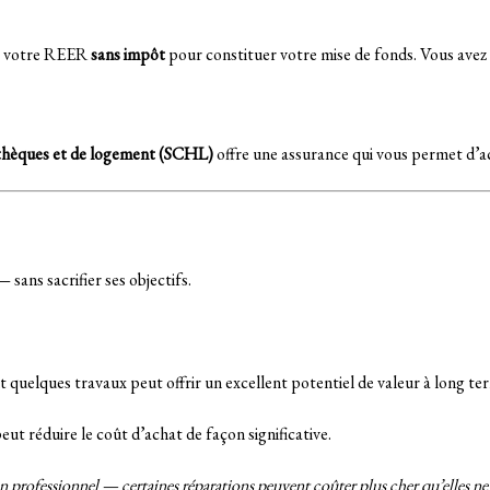
e votre REER
sans impôt
pour constituer votre mise de fonds. Vous avez
thèques et de logement (SCHL)
offre une assurance qui vous permet d’
 sans sacrifier ses objectifs.
nt quelques travaux peut offrir un excellent potentiel de valeur à long te
ut réduire le coût d’achat de façon significative.
un professionnel — certaines réparations peuvent coûter plus cher qu’elles ne