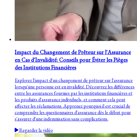
Impact du Changement de Prêteur sur l'Assurance
en Cas d'Invalidité: Conseils pour Éviter les Pièges
des Institutions Financières
Explorez l'impact d'un changement de prêteur sur l'assurance
lorsqu'une personne est en invalidité. Découvrez les différences
entre les assurances fournies par les institutions financières et
les produits d'assurance individuels, et comment cela peut
affecter les réclamations. Apprenez pourquoi il est crucial de
comprendre les questionnaires d'assurance dès le début pour
s'assurer d'une indemnisation sans complications.
Regarder la vidéo