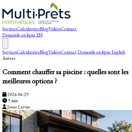
Services
Calculatrice
Blog
Vidéos
Contact
Demande en ligne
EN
Services
Calculatrice
Blog
Vidéos
Contact
Demande en ligne
English
Autres
Comment chauffer sa piscine : quelles sont les
meilleures options ?
2026-06-29
9 min
Josee Lavoie