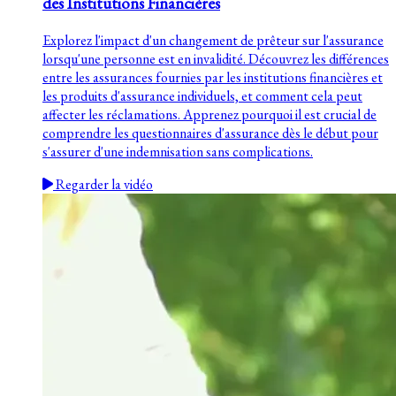
des Institutions Financières
Explorez l'impact d'un changement de prêteur sur l'assurance
lorsqu'une personne est en invalidité. Découvrez les différences
entre les assurances fournies par les institutions financières et
les produits d'assurance individuels, et comment cela peut
affecter les réclamations. Apprenez pourquoi il est crucial de
comprendre les questionnaires d'assurance dès le début pour
s'assurer d'une indemnisation sans complications.
Regarder la vidéo