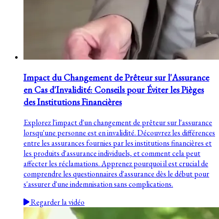
Impact du Changement de Prêteur sur l'Assurance
en Cas d'Invalidité: Conseils pour Éviter les Pièges
des Institutions Financières
Explorez l'impact d'un changement de prêteur sur l'assurance
lorsqu'une personne est en invalidité. Découvrez les différences
entre les assurances fournies par les institutions financières et
les produits d'assurance individuels, et comment cela peut
affecter les réclamations. Apprenez pourquoi il est crucial de
comprendre les questionnaires d'assurance dès le début pour
s'assurer d'une indemnisation sans complications.
Regarder la vidéo