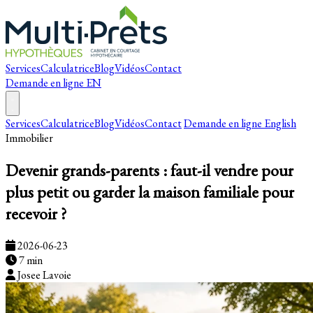
Services
Calculatrice
Blog
Vidéos
Contact
Demande en ligne
EN
Services
Calculatrice
Blog
Vidéos
Contact
Demande en ligne
English
Immobilier
Devenir grands-parents : faut-il vendre pour
plus petit ou garder la maison familiale pour
recevoir ?
2026-06-23
7 min
Josee Lavoie