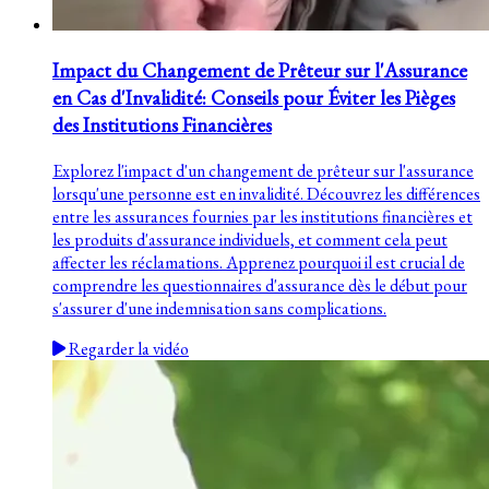
Impact du Changement de Prêteur sur l'Assurance
en Cas d'Invalidité: Conseils pour Éviter les Pièges
des Institutions Financières
Explorez l'impact d'un changement de prêteur sur l'assurance
lorsqu'une personne est en invalidité. Découvrez les différences
entre les assurances fournies par les institutions financières et
les produits d'assurance individuels, et comment cela peut
affecter les réclamations. Apprenez pourquoi il est crucial de
comprendre les questionnaires d'assurance dès le début pour
s'assurer d'une indemnisation sans complications.
Regarder la vidéo