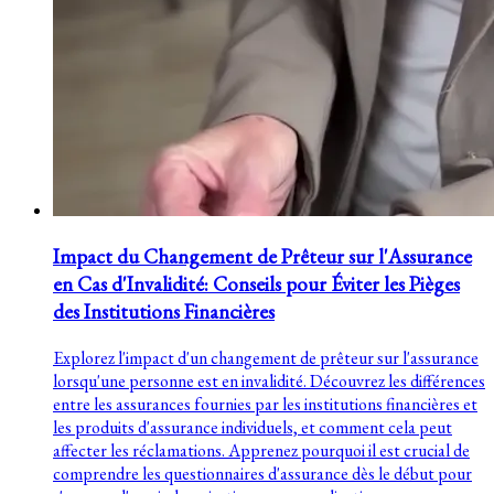
Impact du Changement de Prêteur sur l'Assurance
en Cas d'Invalidité: Conseils pour Éviter les Pièges
des Institutions Financières
Explorez l'impact d'un changement de prêteur sur l'assurance
lorsqu'une personne est en invalidité. Découvrez les différences
entre les assurances fournies par les institutions financières et
les produits d'assurance individuels, et comment cela peut
affecter les réclamations. Apprenez pourquoi il est crucial de
comprendre les questionnaires d'assurance dès le début pour