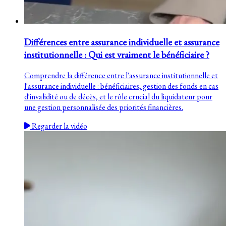
Différences entre assurance individuelle et assurance
institutionnelle : Qui est vraiment le bénéficiaire ?
Comprendre la différence entre l'assurance institutionnelle et
l'assurance individuelle : bénéficiaires, gestion des fonds en cas
d'invalidité ou de décès, et le rôle crucial du liquidateur pour
une gestion personnalisée des priorités financières.
Regarder la vidéo