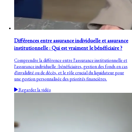
Différences entre assurance individuelle et assurance
institutionnelle : Qui est vraiment le bénéficiaire ?
Comprendre la différence entre l'assurance institutionnelle et
l'assurance individuelle : bénéficiaires, gestion des fonds en cas
d'invalidité ou de décès, et le rôle crucial du liquidateur pour
une gestion personnalisée des priorités financières.
Regarder la vidéo