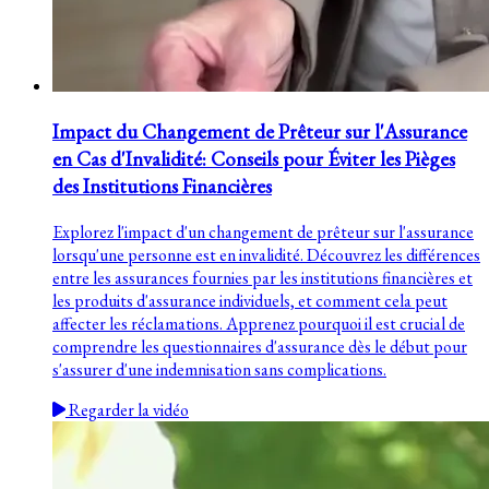
Impact du Changement de Prêteur sur l'Assurance
en Cas d'Invalidité: Conseils pour Éviter les Pièges
des Institutions Financières
Explorez l'impact d'un changement de prêteur sur l'assurance
lorsqu'une personne est en invalidité. Découvrez les différences
entre les assurances fournies par les institutions financières et
les produits d'assurance individuels, et comment cela peut
affecter les réclamations. Apprenez pourquoi il est crucial de
comprendre les questionnaires d'assurance dès le début pour
s'assurer d'une indemnisation sans complications.
Regarder la vidéo