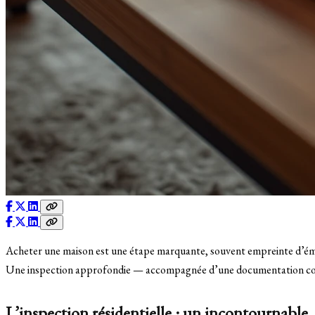
Acheter une maison est une étape marquante, souvent empreinte d’émoti
Une inspection approfondie — accompagnée d’une documentation complè
L’inspection résidentielle : un incontournable