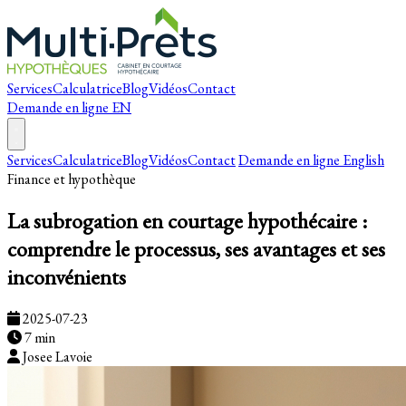
Services
Calculatrice
Blog
Vidéos
Contact
Demande en ligne
EN
Services
Calculatrice
Blog
Vidéos
Contact
Demande en ligne
English
Finance et hypothèque
La subrogation en courtage hypothécaire :
comprendre le processus, ses avantages et ses
inconvénients
2025-07-23
7 min
Josee Lavoie