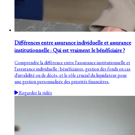
Différences entre assurance individuelle et assurance
institutionnelle : Qui est vraiment le bénéficiaire ?
Comprendre la différence entre l'assurance institutionnelle et
l'assurance individuelle : bénéficiaires, gestion des fonds en cas
d'invalidité ou de décès, et le rôle crucial du liquidateur pour
une gestion personnalisée des priorités financières.
Regarder la vidéo