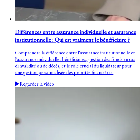
Différences entre assurance individuelle et assurance
institutionnelle : Qui est vraiment le bénéficiaire ?
Comprendre la différence entre l'assurance institutionnelle et
l'assurance individuelle : bénéficiaires, gestion des fonds en cas
d'invalidité ou de décès, et le rôle crucial du liquidateur pour
une gestion personnalisée des priorités financières.
Regarder la vidéo