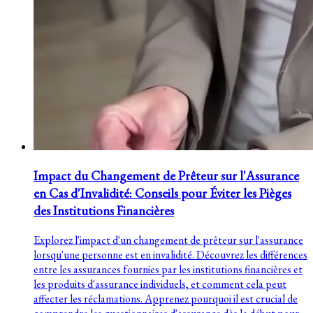
Impact du Changement de Prêteur sur l'Assurance
en Cas d'Invalidité: Conseils pour Éviter les Pièges
des Institutions Financières
Explorez l'impact d'un changement de prêteur sur l'assurance
lorsqu'une personne est en invalidité. Découvrez les différences
entre les assurances fournies par les institutions financières et
les produits d'assurance individuels, et comment cela peut
affecter les réclamations. Apprenez pourquoi il est crucial de