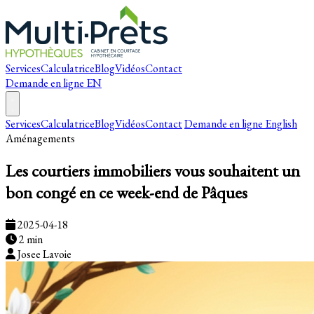
Services
Calculatrice
Blog
Vidéos
Contact
Demande en ligne
EN
Services
Calculatrice
Blog
Vidéos
Contact
Demande en ligne
English
Aménagements
Les courtiers immobiliers vous souhaitent un
bon congé en ce week-end de Pâques
2025-04-18
2 min
Josee Lavoie