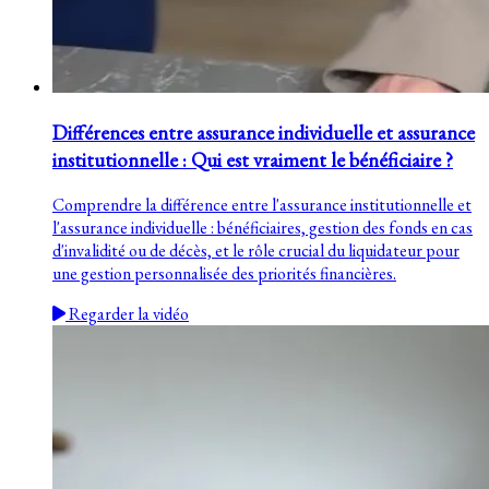
Différences entre assurance individuelle et assurance
institutionnelle : Qui est vraiment le bénéficiaire ?
Comprendre la différence entre l'assurance institutionnelle et
l'assurance individuelle : bénéficiaires, gestion des fonds en cas
d'invalidité ou de décès, et le rôle crucial du liquidateur pour
une gestion personnalisée des priorités financières.
Regarder la vidéo