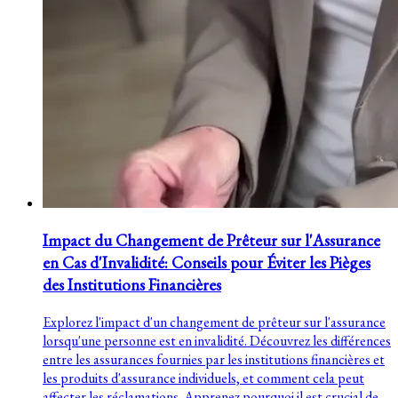
Impact du Changement de Prêteur sur l'Assurance
en Cas d'Invalidité: Conseils pour Éviter les Pièges
des Institutions Financières
Explorez l'impact d'un changement de prêteur sur l'assurance
lorsqu'une personne est en invalidité. Découvrez les différences
entre les assurances fournies par les institutions financières et
les produits d'assurance individuels, et comment cela peut
affecter les réclamations. Apprenez pourquoi il est crucial de