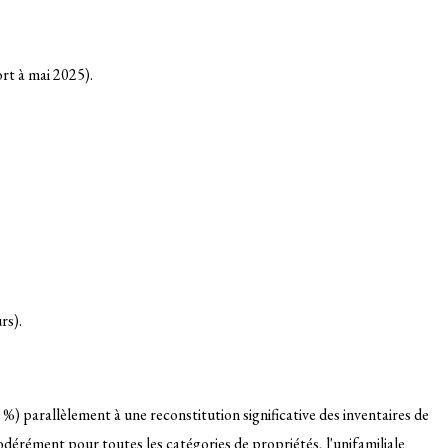
ort à mai 2025)
.
urs)
.
%) parallèlement à une reconstitution significative des inventaires de
odérément pour toutes les catégories de propriétés, l'unifamiliale