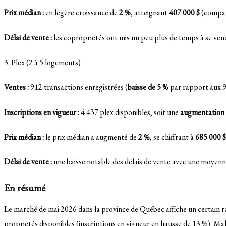
Prix médian :
en légère croissance de
2 %
, atteignant
407 000 $
(compar
Délai de vente :
les copropriétés ont mis un peu plus de temps à se ve
3. Plex (2 à 5 logements)
Ventes :
912 transactions enregistrées (
baisse de 5 %
par rapport aux 9
Inscriptions en vigueur :
4 437 plex disponibles, soit une
augmentation 
Prix médian :
le prix médian a augmenté de
2 %
, se chiffrant à
685 000 $
Délai de vente :
une baisse notable des délais de vente avec une moyen
En résumé
Le marché de mai 2026 dans la province de Québec affiche un certain ra
propriétés disponibles (inscriptions en vigueur en hausse de 13 %)
.
Malg