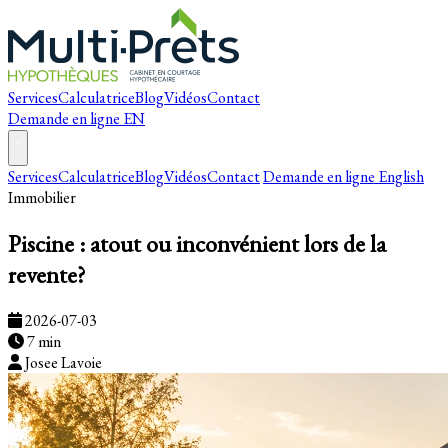
Services
Calculatrice
Blog
Vidéos
Contact
Demande en ligne
EN
Services
Calculatrice
Blog
Vidéos
Contact
Demande en ligne
English
Immobilier
Piscine : atout ou inconvénient lors de la
revente?
2026-07-03
7 min
Josee Lavoie