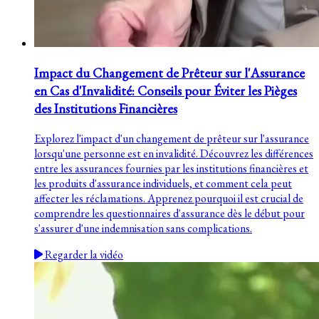
Impact du Changement de Prêteur sur l'Assurance
en Cas d'Invalidité: Conseils pour Éviter les Pièges
des Institutions Financières
Explorez l'impact d'un changement de prêteur sur l'assurance
lorsqu'une personne est en invalidité. Découvrez les différences
entre les assurances fournies par les institutions financières et
les produits d'assurance individuels, et comment cela peut
affecter les réclamations. Apprenez pourquoi il est crucial de
comprendre les questionnaires d'assurance dès le début pour
s'assurer d'une indemnisation sans complications.
Regarder la vidéo