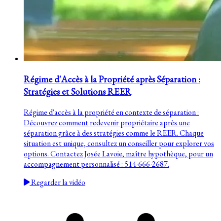
Régime d'Accès à la Propriété après Séparation :
Stratégies et Solutions REER
Régime d'accès à la propriété en contexte de séparation :
Découvrez comment redevenir propriétaire après une
séparation grâce à des stratégies comme le REER. Chaque
situation est unique, consultez un conseiller pour explorer vos
options. Contactez Josée Lavoie, maître hypothèque, pour un
accompagnement personnalisé : 514-666-2687.
Regarder la vidéo