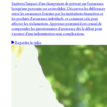
Explorez l'impact d'un changement de prêteur sur l'assurance
lorsqu'une personne est en invalidité. Découvrez les différences
entre les assurances fournies par les institutions financières et
les produits d'assurance individuels, et comment cela peut
affecter les réclamations. Apprenez pourquoi il est crucial de
comprendre les questionnaires d'assurance dès le début pour
s'assurer d'une indemnisation sans complications.
Regarder la vidéo