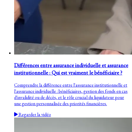
Différences entre assurance individuelle et assurance
institutionnelle : Qui est vraiment le bénéficiaire ?
Comprendre la différence entre l'assurance institutionnelle et
l'assurance individuelle : bénéficiaires, gestion des fonds en cas
d'invalidité ou de décès, et le rôle crucial du liquidateur pour
une gestion personnalisée des priorités financières.
Regarder la vidéo