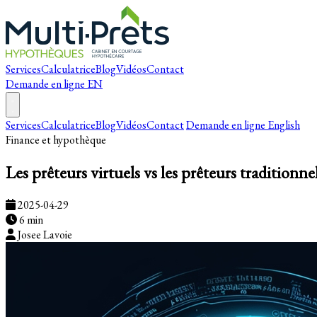
Services
Calculatrice
Blog
Vidéos
Contact
Demande en ligne
EN
Services
Calculatrice
Blog
Vidéos
Contact
Demande en ligne
English
Finance et hypothèque
Les prêteurs virtuels vs les prêteurs traditionne
2025-04-29
6 min
Josee Lavoie