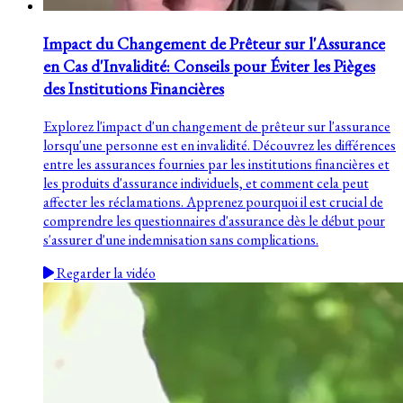
Impact du Changement de Prêteur sur l'Assurance
en Cas d'Invalidité: Conseils pour Éviter les Pièges
des Institutions Financières
Explorez l'impact d'un changement de prêteur sur l'assurance
lorsqu'une personne est en invalidité. Découvrez les différences
entre les assurances fournies par les institutions financières et
les produits d'assurance individuels, et comment cela peut
affecter les réclamations. Apprenez pourquoi il est crucial de
comprendre les questionnaires d'assurance dès le début pour
s'assurer d'une indemnisation sans complications.
Regarder la vidéo