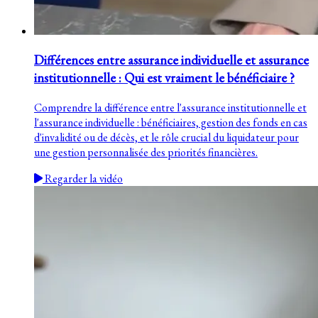
Différences entre assurance individuelle et assurance
institutionnelle : Qui est vraiment le bénéficiaire ?
Comprendre la différence entre l'assurance institutionnelle et
l'assurance individuelle : bénéficiaires, gestion des fonds en cas
d'invalidité ou de décès, et le rôle crucial du liquidateur pour
une gestion personnalisée des priorités financières.
Regarder la vidéo