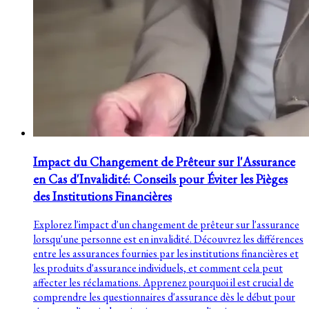
Impact du Changement de Prêteur sur l'Assurance
en Cas d'Invalidité: Conseils pour Éviter les Pièges
des Institutions Financières
Explorez l'impact d'un changement de prêteur sur l'assurance
lorsqu'une personne est en invalidité. Découvrez les différences
entre les assurances fournies par les institutions financières et
les produits d'assurance individuels, et comment cela peut
affecter les réclamations. Apprenez pourquoi il est crucial de
comprendre les questionnaires d'assurance dès le début pour