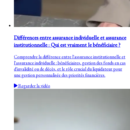
Différences entre assurance individuelle et assurance
institutionnelle : Qui est vraiment le bénéficiaire ?
Comprendre la différence entre l'assurance institutionnelle et
l'assurance individuelle : bénéficiaires, gestion des fonds en cas
d'invalidité ou de décès, et le rôle crucial du liquidateur pour
une gestion personnalisée des priorités financières.
Regarder la vidéo