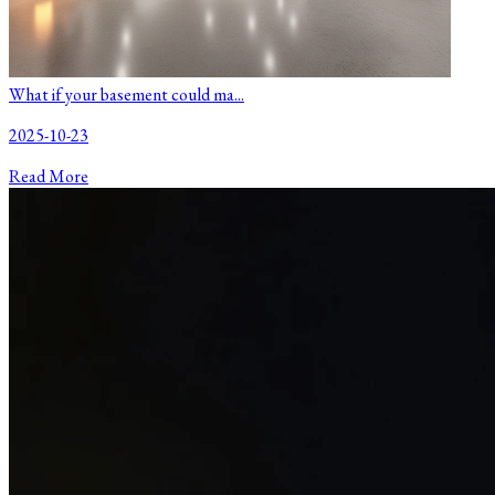
What if your basement could ma...
2025-10-23
Read More