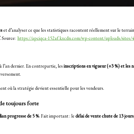
es
et d’analyser ce que les statistiques racontent réellement sur le terrai
. Source:
https://apciqca-152af.kxcdn.com/wp-content/uploads/sites/
 l’an dernier. En contrepartie, les
inscriptions en vigueur (+3 %) et les 
enversement.
nt où la stratégie devient essentielle pour les vendeurs.
de toujours forte
dian progresse de 5 %
. Fait important : le
délai de vente chute de 13 jours