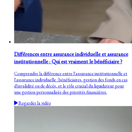
Différences entre assurance individuelle et assurance
institutionnelle : Qui est vraiment le bénéficiaire ?
Comprendre la différence entre l'assurance institutionnelle et
l'assurance individuelle : bénéficiaires, gestion des fonds en cas
d'invalidité ou de décès, et le rôle crucial du liquidateur pour
une gestion personnalisée des priorités financières.
Regarder la vidéo