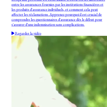
entre les assurances fournies par les institutions financières et
les produits d'assurance individuels, et comment cela peut
affecter les réclamations. Apprenez pourquoi il est crucial de
comprendre les questionnaires d'assurance dès le début pour
s'assurer d'une indemnisation sans complications.
Regarder la vidéo